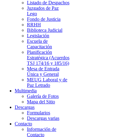
Listado de Despachos
Juzgados de Paz
Lego
Fondo de Justicia
RRHH
Biblioteca Judicial
Legislación
Escuela de
Capacitación
Planificación
Estratégica (Acuerdos
TSJ 174/16 y 185/16)
Mesa de Entrada
Única y General
MEUG Laboral y de
Paz Letrado
Multimedia
Galería de Fotos
Mapa del Sitio
Descargas
Formularios
Descargas varias
Contacto
Información de
Contacto