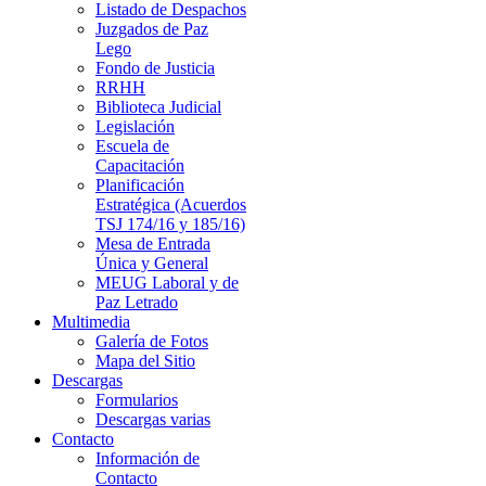
Listado de Despachos
Juzgados de Paz
Lego
Fondo de Justicia
RRHH
Biblioteca Judicial
Legislación
Escuela de
Capacitación
Planificación
Estratégica (Acuerdos
TSJ 174/16 y 185/16)
Mesa de Entrada
Única y General
MEUG Laboral y de
Paz Letrado
Multimedia
Galería de Fotos
Mapa del Sitio
Descargas
Formularios
Descargas varias
Contacto
Información de
Contacto