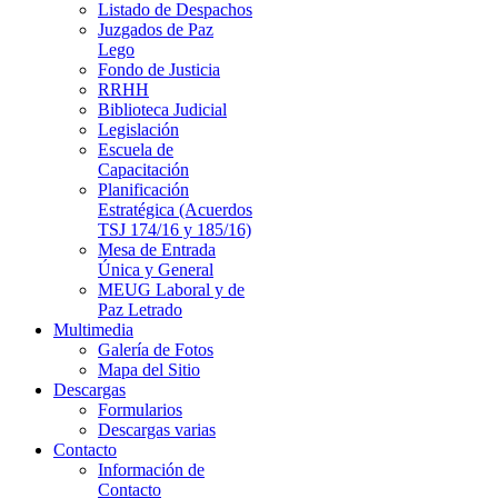
Listado de Despachos
Juzgados de Paz
Lego
Fondo de Justicia
RRHH
Biblioteca Judicial
Legislación
Escuela de
Capacitación
Planificación
Estratégica (Acuerdos
TSJ 174/16 y 185/16)
Mesa de Entrada
Única y General
MEUG Laboral y de
Paz Letrado
Multimedia
Galería de Fotos
Mapa del Sitio
Descargas
Formularios
Descargas varias
Contacto
Información de
Contacto