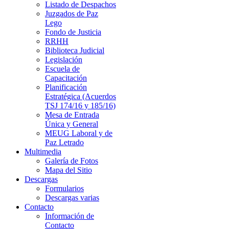
Listado de Despachos
Juzgados de Paz
Lego
Fondo de Justicia
RRHH
Biblioteca Judicial
Legislación
Escuela de
Capacitación
Planificación
Estratégica (Acuerdos
TSJ 174/16 y 185/16)
Mesa de Entrada
Única y General
MEUG Laboral y de
Paz Letrado
Multimedia
Galería de Fotos
Mapa del Sitio
Descargas
Formularios
Descargas varias
Contacto
Información de
Contacto