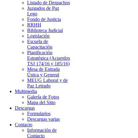
Listado de Despachos
Juzgados de Paz
Lego
Fondo de Justicia
RRHH
Biblioteca Judicial
Legislación
Escuela de
Capacitación
Planificación
Estratégica (Acuerdos
TSJ 174/16 y 185/16)
Mesa de Entrada
Única y General
MEUG Laboral y de
Paz Letrado
Multimedia
Galería de Fotos
Mapa del Sitio
Descargas
Formularios
Descargas varias
Contacto
Información de
Contacto