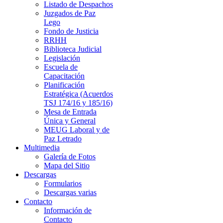
Listado de Despachos
Juzgados de Paz
Lego
Fondo de Justicia
RRHH
Biblioteca Judicial
Legislación
Escuela de
Capacitación
Planificación
Estratégica (Acuerdos
TSJ 174/16 y 185/16)
Mesa de Entrada
Única y General
MEUG Laboral y de
Paz Letrado
Multimedia
Galería de Fotos
Mapa del Sitio
Descargas
Formularios
Descargas varias
Contacto
Información de
Contacto