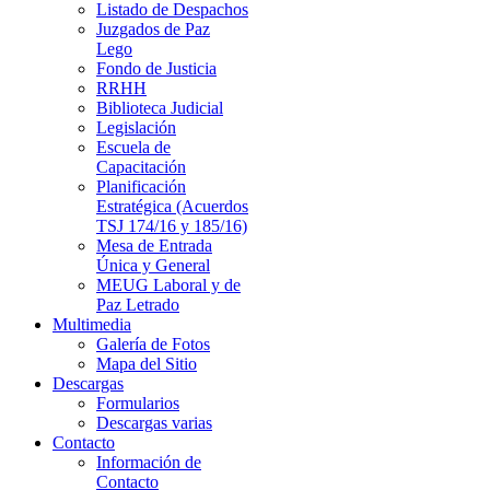
Listado de Despachos
Juzgados de Paz
Lego
Fondo de Justicia
RRHH
Biblioteca Judicial
Legislación
Escuela de
Capacitación
Planificación
Estratégica (Acuerdos
TSJ 174/16 y 185/16)
Mesa de Entrada
Única y General
MEUG Laboral y de
Paz Letrado
Multimedia
Galería de Fotos
Mapa del Sitio
Descargas
Formularios
Descargas varias
Contacto
Información de
Contacto