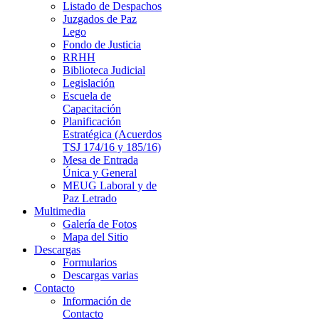
Listado de Despachos
Juzgados de Paz
Lego
Fondo de Justicia
RRHH
Biblioteca Judicial
Legislación
Escuela de
Capacitación
Planificación
Estratégica (Acuerdos
TSJ 174/16 y 185/16)
Mesa de Entrada
Única y General
MEUG Laboral y de
Paz Letrado
Multimedia
Galería de Fotos
Mapa del Sitio
Descargas
Formularios
Descargas varias
Contacto
Información de
Contacto