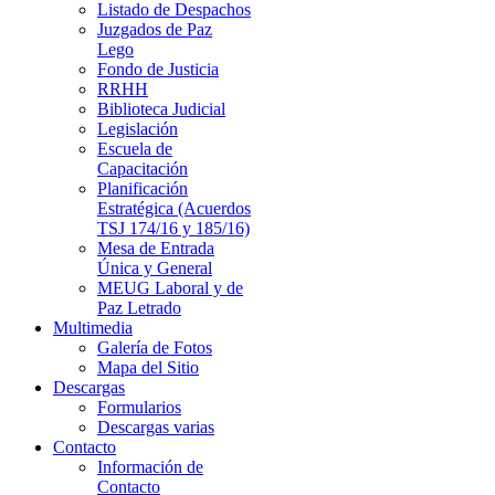
Listado de Despachos
Juzgados de Paz
Lego
Fondo de Justicia
RRHH
Biblioteca Judicial
Legislación
Escuela de
Capacitación
Planificación
Estratégica (Acuerdos
TSJ 174/16 y 185/16)
Mesa de Entrada
Única y General
MEUG Laboral y de
Paz Letrado
Multimedia
Galería de Fotos
Mapa del Sitio
Descargas
Formularios
Descargas varias
Contacto
Información de
Contacto