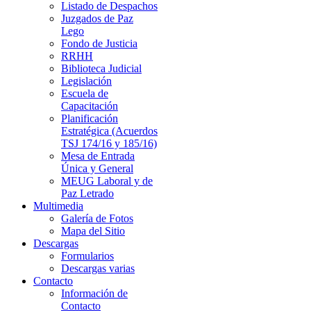
Listado de Despachos
Juzgados de Paz
Lego
Fondo de Justicia
RRHH
Biblioteca Judicial
Legislación
Escuela de
Capacitación
Planificación
Estratégica (Acuerdos
TSJ 174/16 y 185/16)
Mesa de Entrada
Única y General
MEUG Laboral y de
Paz Letrado
Multimedia
Galería de Fotos
Mapa del Sitio
Descargas
Formularios
Descargas varias
Contacto
Información de
Contacto