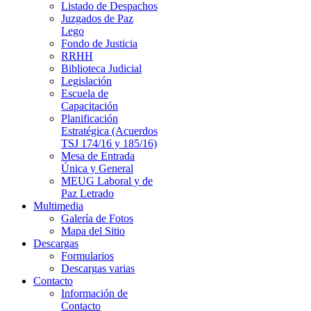
Listado de Despachos
Juzgados de Paz
Lego
Fondo de Justicia
RRHH
Biblioteca Judicial
Legislación
Escuela de
Capacitación
Planificación
Estratégica (Acuerdos
TSJ 174/16 y 185/16)
Mesa de Entrada
Única y General
MEUG Laboral y de
Paz Letrado
Multimedia
Galería de Fotos
Mapa del Sitio
Descargas
Formularios
Descargas varias
Contacto
Información de
Contacto