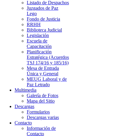
Listado de Despachos
Juzgados de Paz
Lego
Fondo de Justicia
RRHH
Biblioteca Judicial
Legislación
Escuela de
Capacitación
Planificación
Estratégica (Acuerdos
TSJ 174/16 y 185/16)
Mesa de Entrada
Única y General
MEUG Laboral y de
Paz Letrado
Multimedia
Galería de Fotos
Mapa del Sitio
Descargas
Formularios
Descargas varias
Contacto
Información de
Contacto