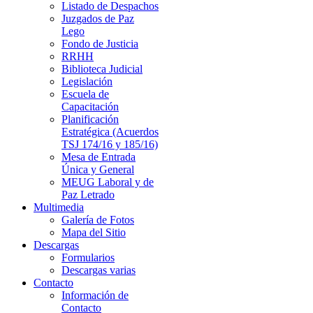
Listado de Despachos
Juzgados de Paz
Lego
Fondo de Justicia
RRHH
Biblioteca Judicial
Legislación
Escuela de
Capacitación
Planificación
Estratégica (Acuerdos
TSJ 174/16 y 185/16)
Mesa de Entrada
Única y General
MEUG Laboral y de
Paz Letrado
Multimedia
Galería de Fotos
Mapa del Sitio
Descargas
Formularios
Descargas varias
Contacto
Información de
Contacto