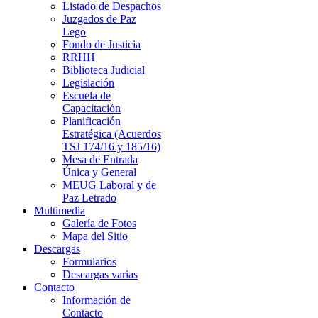
Listado de Despachos
Juzgados de Paz
Lego
Fondo de Justicia
RRHH
Biblioteca Judicial
Legislación
Escuela de
Capacitación
Planificación
Estratégica (Acuerdos
TSJ 174/16 y 185/16)
Mesa de Entrada
Única y General
MEUG Laboral y de
Paz Letrado
Multimedia
Galería de Fotos
Mapa del Sitio
Descargas
Formularios
Descargas varias
Contacto
Información de
Contacto