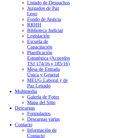
Listado de Despachos
Juzgados de Paz
Lego
Fondo de Justicia
RRHH
Biblioteca Judicial
Legislación
Escuela de
Capacitación
Planificación
Estratégica (Acuerdos
TSJ 174/16 y 185/16)
Mesa de Entrada
Única y General
MEUG Laboral y de
Paz Letrado
Multimedia
Galería de Fotos
Mapa del Sitio
Descargas
Formularios
Descargas varias
Contacto
Información de
Contacto