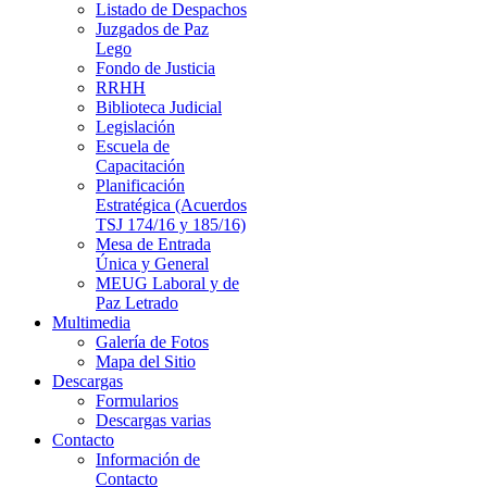
Listado de Despachos
Juzgados de Paz
Lego
Fondo de Justicia
RRHH
Biblioteca Judicial
Legislación
Escuela de
Capacitación
Planificación
Estratégica (Acuerdos
TSJ 174/16 y 185/16)
Mesa de Entrada
Única y General
MEUG Laboral y de
Paz Letrado
Multimedia
Galería de Fotos
Mapa del Sitio
Descargas
Formularios
Descargas varias
Contacto
Información de
Contacto