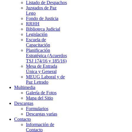
Listado de Despachos
Juzgados de Paz
Lego
Fondo de Justicia
RRHH
Biblioteca Judicial
Legislación
Escuela de
Capacitación
Planificación
Estratégica (Acuerdos
TSJ 174/16 y 185/16)
Mesa de Entrada
Única y General
MEUG Laboral y de
Paz Letrado
Multimedia
Galería de Fotos
Mapa del Sitio
Descargas
Formularios
Descargas varias
Contacto
Información de
Contacto