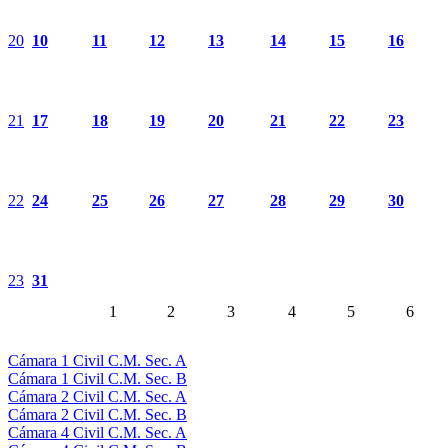
20
10
11
12
13
14
15
16
21
17
18
19
20
21
22
23
22
24
25
26
27
28
29
30
23
31
1
2
3
4
5
6
Cámara 1 Civil C.M. Sec. A
Cámara 1 Civil C.M. Sec. B
Cámara 2 Civil C.M. Sec. A
Cámara 2 Civil C.M. Sec. B
Cámara 4 Civil C.M. Sec. A