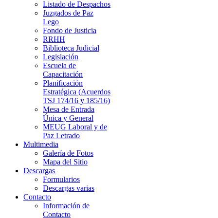
Listado de Despachos
Juzgados de Paz
Lego
Fondo de Justicia
RRHH
Biblioteca Judicial
Legislación
Escuela de
Capacitación
Planificación
Estratégica (Acuerdos
TSJ 174/16 y 185/16)
Mesa de Entrada
Única y General
MEUG Laboral y de
Paz Letrado
Multimedia
Galería de Fotos
Mapa del Sitio
Descargas
Formularios
Descargas varias
Contacto
Información de
Contacto