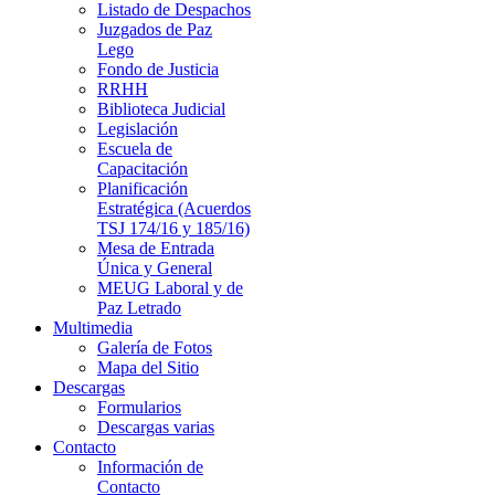
Listado de Despachos
Juzgados de Paz
Lego
Fondo de Justicia
RRHH
Biblioteca Judicial
Legislación
Escuela de
Capacitación
Planificación
Estratégica (Acuerdos
TSJ 174/16 y 185/16)
Mesa de Entrada
Única y General
MEUG Laboral y de
Paz Letrado
Multimedia
Galería de Fotos
Mapa del Sitio
Descargas
Formularios
Descargas varias
Contacto
Información de
Contacto