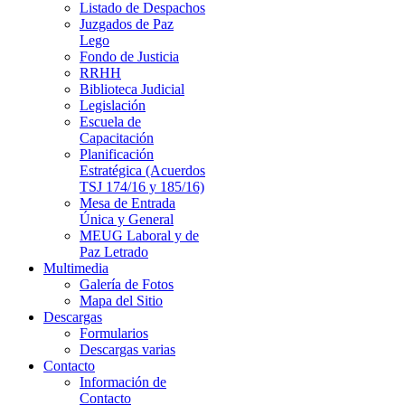
Listado de Despachos
Juzgados de Paz
Lego
Fondo de Justicia
RRHH
Biblioteca Judicial
Legislación
Escuela de
Capacitación
Planificación
Estratégica (Acuerdos
TSJ 174/16 y 185/16)
Mesa de Entrada
Única y General
MEUG Laboral y de
Paz Letrado
Multimedia
Galería de Fotos
Mapa del Sitio
Descargas
Formularios
Descargas varias
Contacto
Información de
Contacto