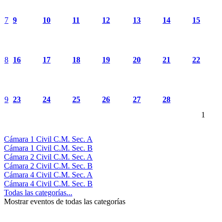
7
9
10
11
12
13
14
15
8
16
17
18
19
20
21
22
9
23
24
25
26
27
28
1
Cámara 1 Civil C.M. Sec. A
Cámara 1 Civil C.M. Sec. B
Cámara 2 Civil C.M. Sec. A
Cámara 2 Civil C.M. Sec. B
Cámara 4 Civil C.M. Sec. A
Cámara 4 Civil C.M. Sec. B
Todas las categorías...
Mostrar eventos de todas las categorías