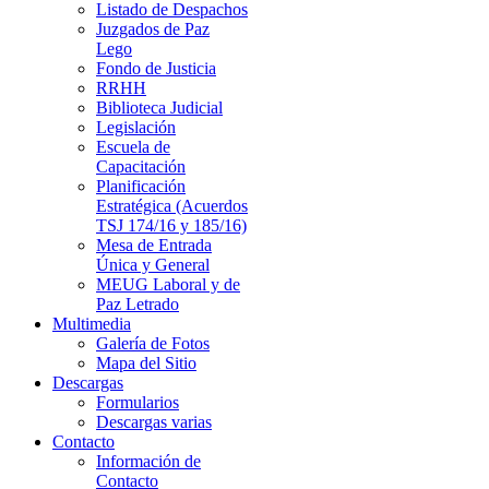
Listado de Despachos
Juzgados de Paz
Lego
Fondo de Justicia
RRHH
Biblioteca Judicial
Legislación
Escuela de
Capacitación
Planificación
Estratégica (Acuerdos
TSJ 174/16 y 185/16)
Mesa de Entrada
Única y General
MEUG Laboral y de
Paz Letrado
Multimedia
Galería de Fotos
Mapa del Sitio
Descargas
Formularios
Descargas varias
Contacto
Información de
Contacto