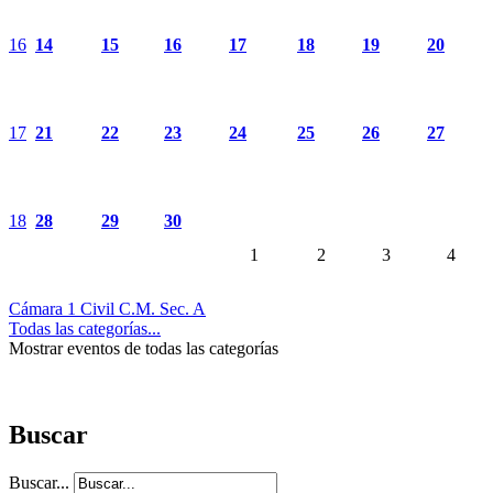
16
14
15
16
17
18
19
20
17
21
22
23
24
25
26
27
18
28
29
30
1
2
3
4
Cámara 1 Civil C.M. Sec. A
Todas las categorías...
Mostrar eventos de todas las categorías
Buscar
Buscar...