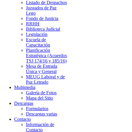
Listado de Despachos
Juzgados de Paz
Lego
Fondo de Justicia
RRHH
Biblioteca Judicial
Legislación
Escuela de
Capacitación
Planificación
Estratégica (Acuerdos
TSJ 174/16 y 185/16)
Mesa de Entrada
Única y General
MEUG Laboral y de
Paz Letrado
Multimedia
Galería de Fotos
Mapa del Sitio
Descargas
Formularios
Descargas varias
Contacto
Información de
Contacto