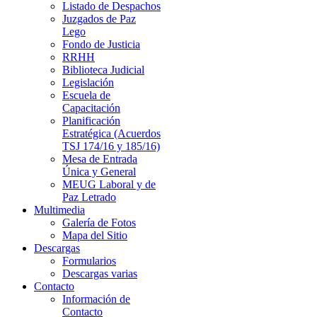
Listado de Despachos
Juzgados de Paz
Lego
Fondo de Justicia
RRHH
Biblioteca Judicial
Legislación
Escuela de
Capacitación
Planificación
Estratégica (Acuerdos
TSJ 174/16 y 185/16)
Mesa de Entrada
Única y General
MEUG Laboral y de
Paz Letrado
Multimedia
Galería de Fotos
Mapa del Sitio
Descargas
Formularios
Descargas varias
Contacto
Información de
Contacto