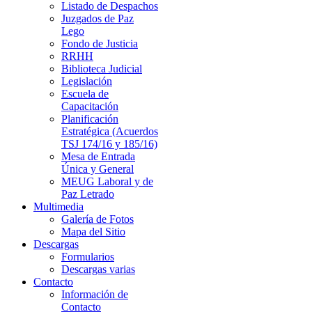
Listado de Despachos
Juzgados de Paz
Lego
Fondo de Justicia
RRHH
Biblioteca Judicial
Legislación
Escuela de
Capacitación
Planificación
Estratégica (Acuerdos
TSJ 174/16 y 185/16)
Mesa de Entrada
Única y General
MEUG Laboral y de
Paz Letrado
Multimedia
Galería de Fotos
Mapa del Sitio
Descargas
Formularios
Descargas varias
Contacto
Información de
Contacto