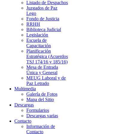
Listado de Despachos
Juzgados de Paz
Lego
Fondo de Justicia
RRHH
Biblioteca Judicial
Legislación
Escuela de
Capacitación
Planificación
Estratégica (Acuerdos
TSJ 174/16 y 185/16)
Mesa de Entrada
Única y General
MEUG Laboral y de
Paz Letrado
Multimedia
Galería de Fotos
Mapa del Sitio
Descargas
Formularios
Descargas varias
Contacto
Información de
Contacto