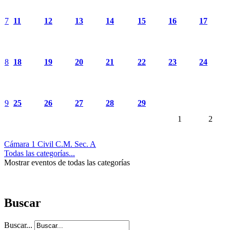
7
11
12
13
14
15
16
17
8
18
19
20
21
22
23
24
9
25
26
27
28
29
1
2
Cámara 1 Civil C.M. Sec. A
Todas las categorías...
Mostrar eventos de todas las categorías
Buscar
Buscar...