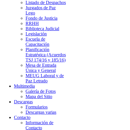
Listado de Despachos
Juzgados de Paz
Lego
Fondo de Justicia
RRHH
Biblioteca Judicial
Legislación
Escuela de
Capacitación
Planificación
Estratégica (Acuerdos
TSJ 174/16 y 185/16)
Mesa de Entrada
Única y General
MEUG Laboral y de
Paz Letrado
Multimedia
Galería de Fotos
Mapa del Sitio
Descargas
Formularios
Descargas varias
Contacto
Información de
Contacto