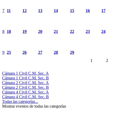
7
11
12
13
14
15
16
17
8
18
19
20
21
22
23
24
9
25
26
27
28
29
1
2
Cámara 1 Civil C.M. Sec. A
Cámara 1 Civil C.M. Sec. B
Cámara 2 Civil C.M. Sec. A
Cámara 2 Civil C.M. Sec. B
Cámara 4 Civil C.M. Sec. A
Cámara 4 Civil C.M. Sec. B
Todas las categorías...
Mostrar eventos de todas las categorías