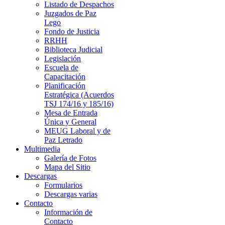
Listado de Despachos
Juzgados de Paz
Lego
Fondo de Justicia
RRHH
Biblioteca Judicial
Legislación
Escuela de
Capacitación
Planificación
Estratégica (Acuerdos
TSJ 174/16 y 185/16)
Mesa de Entrada
Única y General
MEUG Laboral y de
Paz Letrado
Multimedia
Galería de Fotos
Mapa del Sitio
Descargas
Formularios
Descargas varias
Contacto
Información de
Contacto