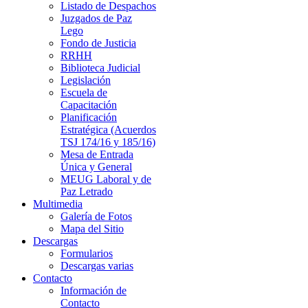
Listado de Despachos
Juzgados de Paz
Lego
Fondo de Justicia
RRHH
Biblioteca Judicial
Legislación
Escuela de
Capacitación
Planificación
Estratégica (Acuerdos
TSJ 174/16 y 185/16)
Mesa de Entrada
Única y General
MEUG Laboral y de
Paz Letrado
Multimedia
Galería de Fotos
Mapa del Sitio
Descargas
Formularios
Descargas varias
Contacto
Información de
Contacto