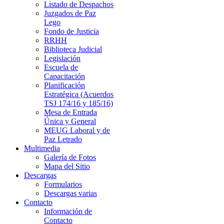
Listado de Despachos
Juzgados de Paz
Lego
Fondo de Justicia
RRHH
Biblioteca Judicial
Legislación
Escuela de
Capacitación
Planificación
Estratégica (Acuerdos
TSJ 174/16 y 185/16)
Mesa de Entrada
Única y General
MEUG Laboral y de
Paz Letrado
Multimedia
Galería de Fotos
Mapa del Sitio
Descargas
Formularios
Descargas varias
Contacto
Información de
Contacto