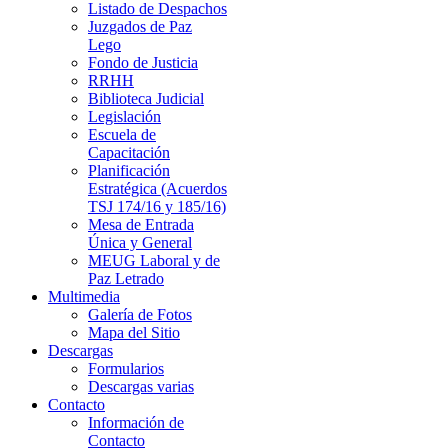
Listado de Despachos
Juzgados de Paz
Lego
Fondo de Justicia
RRHH
Biblioteca Judicial
Legislación
Escuela de
Capacitación
Planificación
Estratégica (Acuerdos
TSJ 174/16 y 185/16)
Mesa de Entrada
Única y General
MEUG Laboral y de
Paz Letrado
Multimedia
Galería de Fotos
Mapa del Sitio
Descargas
Formularios
Descargas varias
Contacto
Información de
Contacto