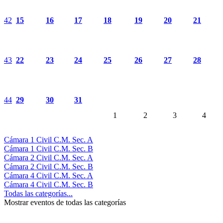
42
15
16
17
18
19
20
21
43
22
23
24
25
26
27
28
44
29
30
31
1
2
3
4
Cámara 1 Civil C.M. Sec. A
Cámara 1 Civil C.M. Sec. B
Cámara 2 Civil C.M. Sec. A
Cámara 2 Civil C.M. Sec. B
Cámara 4 Civil C.M. Sec. A
Cámara 4 Civil C.M. Sec. B
Todas las categorías...
Mostrar eventos de todas las categorías