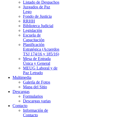
Listado de Despachos
Juzgados de Paz
Lego
Fondo de Justicia
RRHH
Biblioteca Judicial
Legislación
Escuela de
Capacitación
Planificación
Estratégica (Acuerdos
TSJ 174/16 y 185/16)
Mesa de Entrada
Única y General
MEUG Laboral y de
Paz Letrado
Multimedia
Galería de Fotos
Mapa del Sitio
Descargas
Formularios
Descargas varias
Contacto
Información de
Contacto