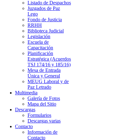
Listado de Despachos
Juzgados de Paz
Lego
Fondo de Justicia
RRHH
Biblioteca Judicial
Legislación
Escuela de
Capacitación
Planificación
Estratégica (Acuerdos
TSJ 174/16 y 185/16)
Mesa de Entrada
Única y General
MEUG Laboral y de
Paz Letrado
Multimedia
Galería de Fotos
Mapa del Sitio
Descargas
Formularios
Descargas varias
Contacto
Información de
Contacto