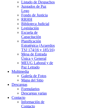
Listado de Despachos
Juzgados de Paz
Lego
Fondo de Justicia
RRHH
Biblioteca Judicial
Legislación
Escuela de
Capacitación
Planificación
Estratégica (Acuerdos
TSJ 174/16 y 185/16)
Mesa de Entrada
Única y General
MEUG Laboral y de
Paz Letrado
Multimedia
Galería de Fotos
Mapa del Sitio
Descargas
Formularios
Descargas varias
Contacto
Información de
Contacto