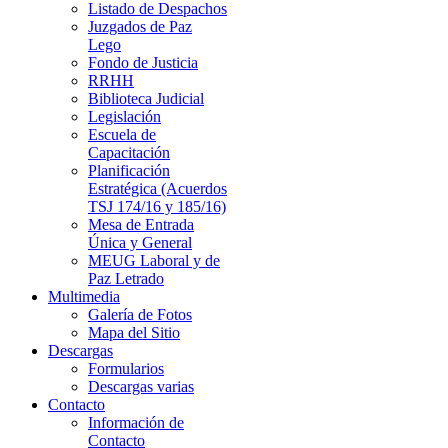
Listado de Despachos
Juzgados de Paz
Lego
Fondo de Justicia
RRHH
Biblioteca Judicial
Legislación
Escuela de
Capacitación
Planificación
Estratégica (Acuerdos
TSJ 174/16 y 185/16)
Mesa de Entrada
Única y General
MEUG Laboral y de
Paz Letrado
Multimedia
Galería de Fotos
Mapa del Sitio
Descargas
Formularios
Descargas varias
Contacto
Información de
Contacto