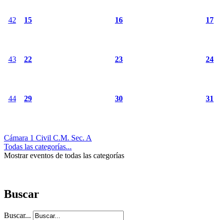
42
15
16
17
43
22
23
24
44
29
30
31
Cámara 1 Civil C.M. Sec. A
Todas las categorías...
Mostrar eventos de todas las categorías
Buscar
Buscar...