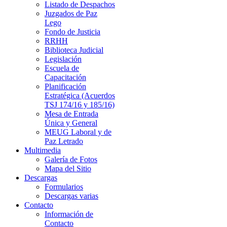
Listado de Despachos
Juzgados de Paz
Lego
Fondo de Justicia
RRHH
Biblioteca Judicial
Legislación
Escuela de
Capacitación
Planificación
Estratégica (Acuerdos
TSJ 174/16 y 185/16)
Mesa de Entrada
Única y General
MEUG Laboral y de
Paz Letrado
Multimedia
Galería de Fotos
Mapa del Sitio
Descargas
Formularios
Descargas varias
Contacto
Información de
Contacto