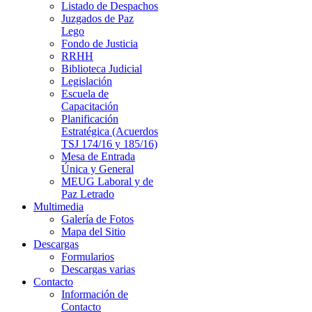
Listado de Despachos
Juzgados de Paz
Lego
Fondo de Justicia
RRHH
Biblioteca Judicial
Legislación
Escuela de
Capacitación
Planificación
Estratégica (Acuerdos
TSJ 174/16 y 185/16)
Mesa de Entrada
Única y General
MEUG Laboral y de
Paz Letrado
Multimedia
Galería de Fotos
Mapa del Sitio
Descargas
Formularios
Descargas varias
Contacto
Información de
Contacto