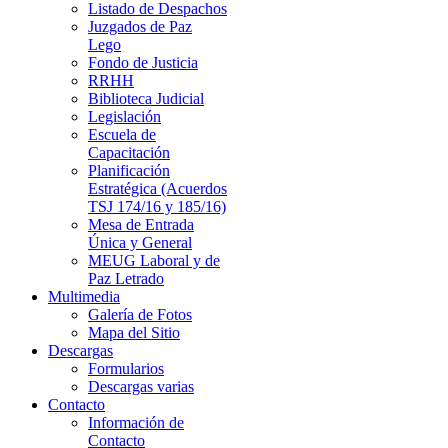
Listado de Despachos
Juzgados de Paz
Lego
Fondo de Justicia
RRHH
Biblioteca Judicial
Legislación
Escuela de
Capacitación
Planificación
Estratégica (Acuerdos
TSJ 174/16 y 185/16)
Mesa de Entrada
Única y General
MEUG Laboral y de
Paz Letrado
Multimedia
Galería de Fotos
Mapa del Sitio
Descargas
Formularios
Descargas varias
Contacto
Información de
Contacto