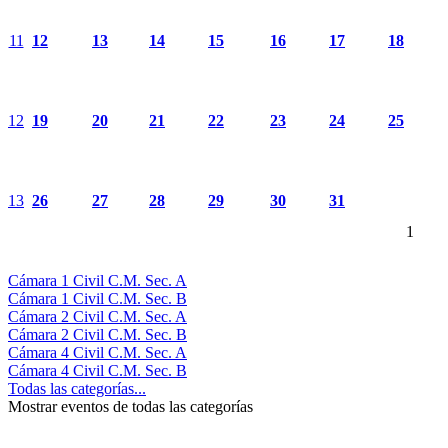
11
12
13
14
15
16
17
18
12
19
20
21
22
23
24
25
13
26
27
28
29
30
31
1
Cámara 1 Civil C.M. Sec. A
Cámara 1 Civil C.M. Sec. B
Cámara 2 Civil C.M. Sec. A
Cámara 2 Civil C.M. Sec. B
Cámara 4 Civil C.M. Sec. A
Cámara 4 Civil C.M. Sec. B
Todas las categorías...
Mostrar eventos de todas las categorías