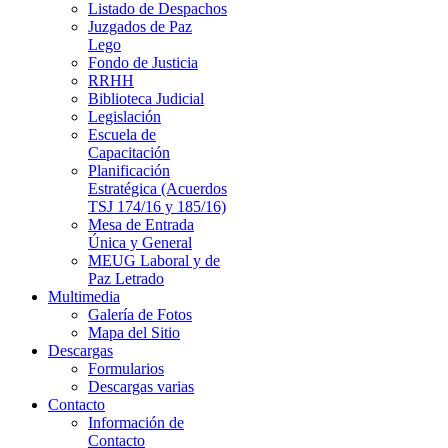
Listado de Despachos
Juzgados de Paz
Lego
Fondo de Justicia
RRHH
Biblioteca Judicial
Legislación
Escuela de
Capacitación
Planificación
Estratégica (Acuerdos
TSJ 174/16 y 185/16)
Mesa de Entrada
Única y General
MEUG Laboral y de
Paz Letrado
Multimedia
Galería de Fotos
Mapa del Sitio
Descargas
Formularios
Descargas varias
Contacto
Información de
Contacto