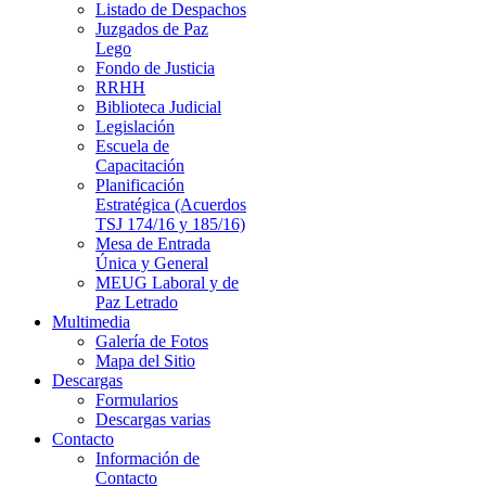
Listado de Despachos
Juzgados de Paz
Lego
Fondo de Justicia
RRHH
Biblioteca Judicial
Legislación
Escuela de
Capacitación
Planificación
Estratégica (Acuerdos
TSJ 174/16 y 185/16)
Mesa de Entrada
Única y General
MEUG Laboral y de
Paz Letrado
Multimedia
Galería de Fotos
Mapa del Sitio
Descargas
Formularios
Descargas varias
Contacto
Información de
Contacto