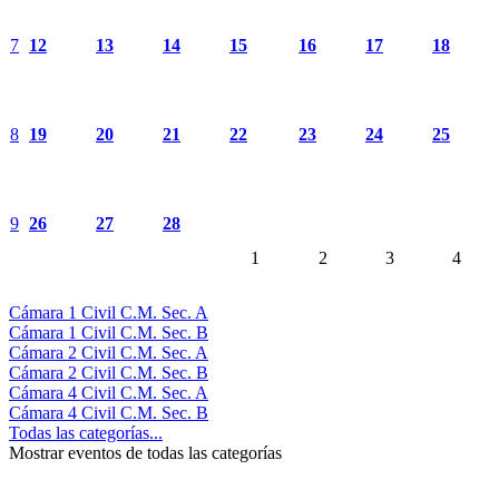
7
12
13
14
15
16
17
18
8
19
20
21
22
23
24
25
9
26
27
28
1
2
3
4
Cámara 1 Civil C.M. Sec. A
Cámara 1 Civil C.M. Sec. B
Cámara 2 Civil C.M. Sec. A
Cámara 2 Civil C.M. Sec. B
Cámara 4 Civil C.M. Sec. A
Cámara 4 Civil C.M. Sec. B
Todas las categorías...
Mostrar eventos de todas las categorías