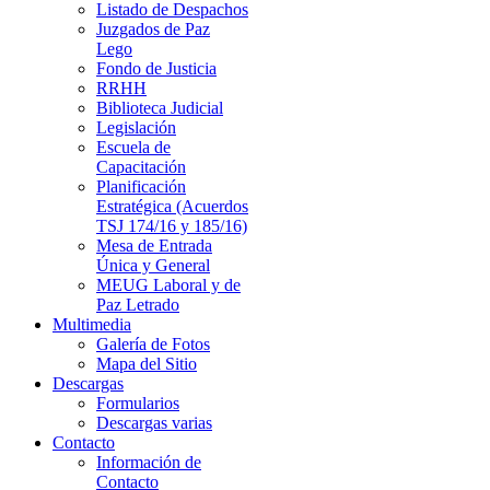
Listado de Despachos
Juzgados de Paz
Lego
Fondo de Justicia
RRHH
Biblioteca Judicial
Legislación
Escuela de
Capacitación
Planificación
Estratégica (Acuerdos
TSJ 174/16 y 185/16)
Mesa de Entrada
Única y General
MEUG Laboral y de
Paz Letrado
Multimedia
Galería de Fotos
Mapa del Sitio
Descargas
Formularios
Descargas varias
Contacto
Información de
Contacto