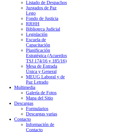
Listado de Despachos
Juzgados de Paz
Lego
Fondo de Justicia
RRHH
Biblioteca Judicial
Legislación
Escuela de
Capacitación
Planificación
Estratégica (Acuerdos
TSJ 174/16 y 185/16)
Mesa de Entrada
Única y General
MEUG Laboral y de
Paz Letrado
Multimedia
Galería de Fotos
Mapa del Sitio
Descargas
Formularios
Descargas varias
Contacto
Información de
Contacto