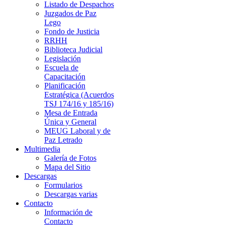
Listado de Despachos
Juzgados de Paz
Lego
Fondo de Justicia
RRHH
Biblioteca Judicial
Legislación
Escuela de
Capacitación
Planificación
Estratégica (Acuerdos
TSJ 174/16 y 185/16)
Mesa de Entrada
Única y General
MEUG Laboral y de
Paz Letrado
Multimedia
Galería de Fotos
Mapa del Sitio
Descargas
Formularios
Descargas varias
Contacto
Información de
Contacto