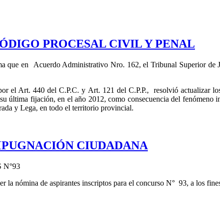
ÓDIGO PROCESAL CIVIL Y PENAL
ma que en Acuerdo Administrativo Nro. 162, el Tribunal Superior de Ju
por el Art. 440 del C.P.C. y Art. 121 del C.P.P., resolvió actualizar l
 su última fijación, en el año 2012, como consecuencia del fenómeno 
da y Lega, en todo el territorio provincial.
IMPUGNACIÓN CIUDADANA
 N°93
cer la nómina de aspirantes inscriptos para el concurso N° 93, a los fi