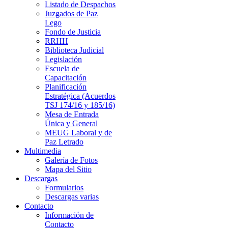
Listado de Despachos
Juzgados de Paz
Lego
Fondo de Justicia
RRHH
Biblioteca Judicial
Legislación
Escuela de
Capacitación
Planificación
Estratégica (Acuerdos
TSJ 174/16 y 185/16)
Mesa de Entrada
Única y General
MEUG Laboral y de
Paz Letrado
Multimedia
Galería de Fotos
Mapa del Sitio
Descargas
Formularios
Descargas varias
Contacto
Información de
Contacto