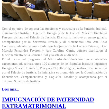
Con el objetivo de conocer las funciones y estructura de la Función Judicial,
alumnos del Instituto Ingeniero Huergo y de la Escuela Maestro Humberto
Pereyra, visitaron el Palacio de Justicia. El circuito incluyó un paseo guiado,
acompañados por la Secretaria Privada y de Ceremonial, Sra. Ana Rosa
Contreras, además de una charla con las juezas de la Cámara Primera, Dras.
Marcela Fernández Favaron y Ana Carolina Curtis, quienes explicaron el
funcionamiento de la Cámara Civil y la sala de audiencia.
En el marco del programa del Ministerio de Educación que consiste en
excursiones educativas, unos 100 alumnos de las Escuelas Instituto Ingeniero
Huergo y Maestro Humberto Pereyra, el 9 y 16 de agosto realizaron un recorrido
por el Palacio de justicia. La iniciativa es promovida por la Coordinación de
Excursiones, Campamentismo y Logística Escolar y acompañada por el
Tribunal Superior de Justicia.
Leer más...
IMPUGNACIÓN DE PATERNIDAD
EXTRAMATRIMONIAL