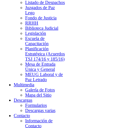
Listado de Despachos
Juzgados de Paz
Lego
Fondo de Justicia
RRHH
Biblioteca Judicial
Legislación
Escuela de
Capacitación
Planificación
Estratégica (Acuerdos
TSJ 174/16 y 185/16)
Mesa de Entrada
Única y General
MEUG Laboral y de
Paz Letrado
Multimedia
Galería de Fotos
Mapa del Sitio
Descargas
Formularios
Descargas varias
Contacto
Información de
Contacto