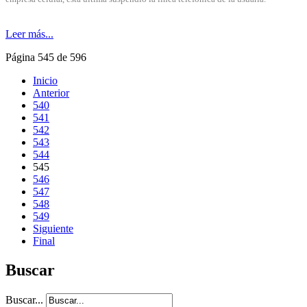
Leer más...
Página 545 de 596
Inicio
Anterior
540
541
542
543
544
545
546
547
548
549
Siguiente
Final
Buscar
Buscar...