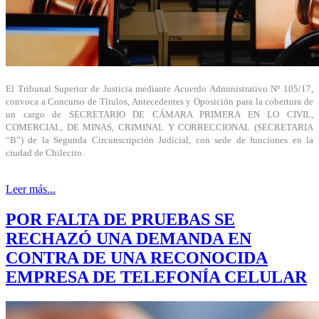
El Tribunal Superior de Justicia mediante Acuerdo Administrativo Nº 105/17,
convoca a Concurso de Títulos, Antecedentes y Oposición para la cobertura de
un cargo de SECRETARIO DE CÁMARA PRIMERA EN LO CIVIL,
COMERCIAL, DE MINAS, CRIMINAL Y CORRECCIONAL (SECRETARIA
“B”) de la Segunda Circunscripción Judicial, con sede de funciones en la
ciudad de Chilecito.
Leer más...
POR FALTA DE PRUEBAS SE
RECHAZÓ UNA DEMANDA EN
CONTRA DE UNA RECONOCIDA
EMPRESA DE TELEFONÍA CELULAR