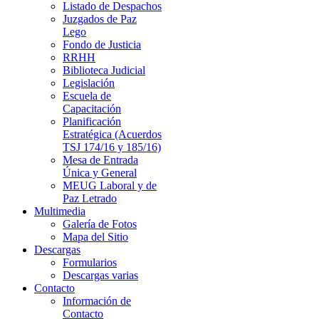
Listado de Despachos
Juzgados de Paz
Lego
Fondo de Justicia
RRHH
Biblioteca Judicial
Legislación
Escuela de
Capacitación
Planificación
Estratégica (Acuerdos
TSJ 174/16 y 185/16)
Mesa de Entrada
Única y General
MEUG Laboral y de
Paz Letrado
Multimedia
Galería de Fotos
Mapa del Sitio
Descargas
Formularios
Descargas varias
Contacto
Información de
Contacto