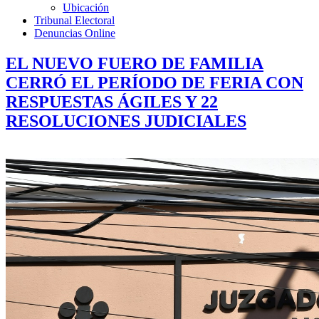
Ubicación
Tribunal Electoral
Denuncias Online
EL NUEVO FUERO DE FAMILIA
CERRÓ EL PERÍODO DE FERIA CON
RESPUESTAS ÁGILES Y 22
RESOLUCIONES JUDICIALES