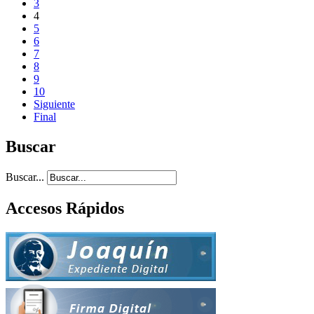
3
4
5
6
7
8
9
10
Siguiente
Final
Buscar
Buscar...
Accesos Rápidos