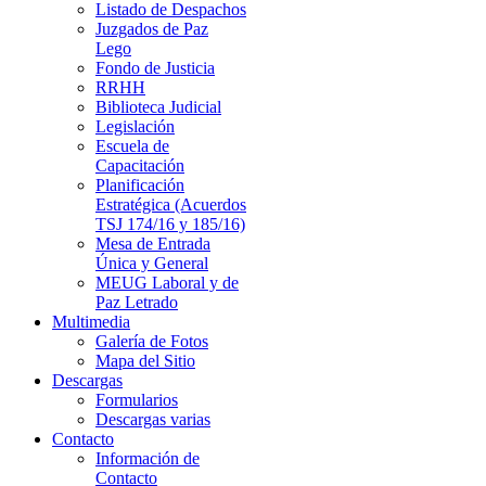
Listado de Despachos
Juzgados de Paz
Lego
Fondo de Justicia
RRHH
Biblioteca Judicial
Legislación
Escuela de
Capacitación
Planificación
Estratégica (Acuerdos
TSJ 174/16 y 185/16)
Mesa de Entrada
Única y General
MEUG Laboral y de
Paz Letrado
Multimedia
Galería de Fotos
Mapa del Sitio
Descargas
Formularios
Descargas varias
Contacto
Información de
Contacto