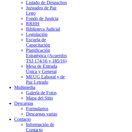
Listado de Despachos
Juzgados de Paz
Lego
Fondo de Justicia
RRHH
Biblioteca Judicial
Legislación
Escuela de
Capacitación
Planificación
Estratégica (Acuerdos
TSJ 174/16 y 185/16)
Mesa de Entrada
Única y General
MEUG Laboral y de
Paz Letrado
Multimedia
Galería de Fotos
Mapa del Sitio
Descargas
Formularios
Descargas varias
Contacto
Información de
Contacto