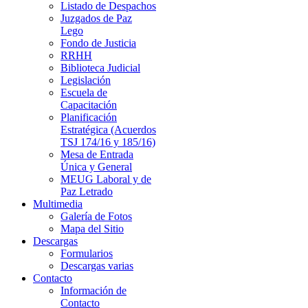
Listado de Despachos
Juzgados de Paz
Lego
Fondo de Justicia
RRHH
Biblioteca Judicial
Legislación
Escuela de
Capacitación
Planificación
Estratégica (Acuerdos
TSJ 174/16 y 185/16)
Mesa de Entrada
Única y General
MEUG Laboral y de
Paz Letrado
Multimedia
Galería de Fotos
Mapa del Sitio
Descargas
Formularios
Descargas varias
Contacto
Información de
Contacto