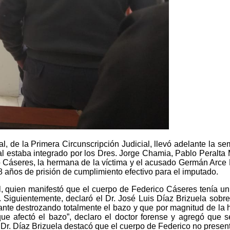
l, de la Primera Circunscripción Judicial, llevó adelante la s
al estaba integrado por los Dres. Jorge Chamia, Pablo Peralta 
 Cáseres, la hermana de la víctima y el acusado Germán Arce Pon
8 años de prisión de cumplimiento efectivo para el imputado.
quien manifestó que el cuerpo de Federico Cáseres tenía un cor
Siguientemente, declaró el Dr. José Luis Díaz Brizuela sobre 
nte destrozando totalmente el bazo y que por magnitud de la h
ue afectó el bazo”, declaro el doctor forense y agregó que se
l Dr. Díaz Brizuela destacó que el cuerpo de Federico no prese