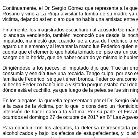
Continuamente, el Dr. Sergio Gómez que representa a la quer
Rosario y vino a La Rioja a visitar la tumba de su madre ya 
víctima, dejando así en claro que no había una amistad entre e
Finalmente, los magistrados escucharon al acusado Germán Ar
lo andaba vendiendo, también reconoció que desde la noch
imputado, manifestó que cuando fue a casa de Federico a recl
agarro un elemento y al levantar la mano fue Federico quien 
cuenta que el elemento que había tomado del piso era un cuch
sangre de la herida, que de haber ocurrido yo mismo lo hubiera
Dirigiéndose a los jueces, el imputado dijo que “Fue un err
consumía y ese día tuve una recaída. Tengo culpa, por eso es
familia de Federico, sé que tienen bronca. Federico era com
al hecho Federico había ido a visitarlo porque estaba mal d
dónde está el cuchillo, ya que luego de la pelea se fue sin ni
En los alegatos, la querella representada por el Dr. Sergio G
a la casa de la víctima, por lo que lo consideró un Homicidi
intensión de hacer daño a la víctima. Por su parte, el Fisc
ocurridos el domingo 27 de octubre de 2017 en B° Las Agaves
Para concluir con los alegatos, la defensa representada 
alcoholizados y bajo los efectos de estupefacientes, y lo a