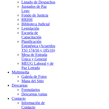
Listado de Despachos
Juzgados de Paz
Lego
Fondo de Justicia
RRHH
Biblioteca Judicial
Legislación
Escuela de
Capacitación
Planificación
Estratégica (Acuerdos
TSJ 174/16 y 185/16)
Mesa de Entrada
Única y General
MEUG Laboral y de
Paz Letrado
Multimedia
Galería de Fotos
Mapa del Sitio
Descargas
Formularios
Descargas varias
Contacto
Información de
Contacto