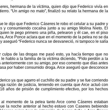
res, hermana de la víctima, quien dijo que Federico vivía en
erro. “Un amigo no mato”, finalizó su relato la hermana de la
le dijo que Federico Cáseres le robo el celular a su padre y
s y consumiendo cocaína junto a su amigo Molina Nieto. El
quien le pego primero una piña, pelearon y él cae, en el piso
era, Arce Ponce aclara que en el momento de la pelea no se da
 y aseguró “Federico nunca se desvaneció, ni tampoco le salía
Por culpa de las drogas me pasó esto, ya hacía tiempo que no
 hablo a la familia de la víctima diciendo, “Pido perdón a la
s anteriormente con su amigo, por eso comento que días antes
a casa por haber consumido droga. Arce aseguró que desconoce
erico ya que agarro el cuchillo de su padre y se fue corriendo
enga razón de justicia, teniendo en cuenta que Arce actuó con
 18 años de prisión de cumplimiento efectivo, por los hechos
ue al momento de la pelea tanto Arce como Cáseres estaban
o que la noche anterior al hecho estuvo con Caseres bebiendo