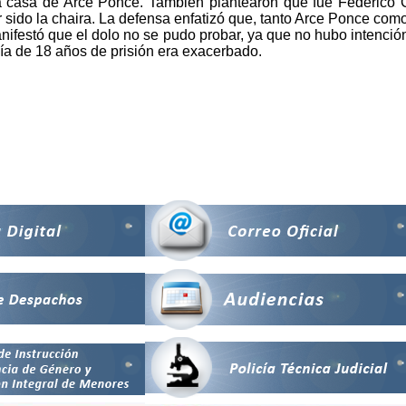
a casa de Arce Ponce. También plantearon que fue Federico C
er sido la chaira. La defensa enfatizó que, tanto Arce Ponce com
nifestó que el dolo no se pudo probar, ya que no hubo intenci
alía de 18 años de prisión era exacerbado.