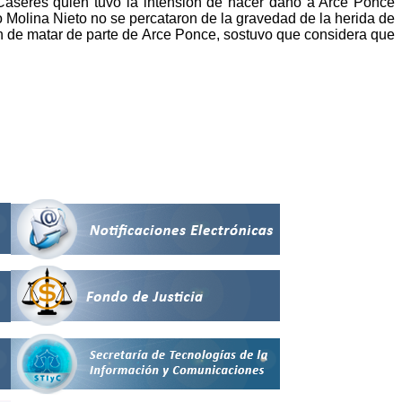
áseres quien tuvo la intensión de hacer daño a Arce Ponce
o Molina Nieto no se percataron de la gravedad de la herida de
ón de matar de parte de Arce Ponce, sostuvo que considera que