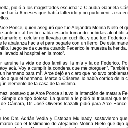
ella, pidió a los magistrados escuchar a Claudia Gabriela Cáse
que hacía 6 meses que había fallecido y no pudo venir a su enti
llos.
ce Ponce, quien aseguró que fue Alejandro Molina Nieto el que 
e anterior al hecho había estado tomando bebidas alcohólica
amarle el celular no llevaba un cuchillo, y que fue Federico 
se le abalanza hacia el para pegarle con un fierro. De esta man
illo, luego se da cuenta cuando Federico le muestra la herida,
 llevado al hospital en la moto”.
or, arruine la vida de dos familias, la mía y la de Federico. 
toy acá. Voy a cumplir la condena que me otorguen”. También le
o un hermano para mí”. Arce dejó en claro que no tuvo problema
ebido a que el hermano, Marcelo Cáseres, lo había corrido de l
ngún elemento de la casa de la víctima.
ómez, sostuvo que Arce Ponce si tuvo la intención de matar a Fed
o Simple de tipo doloso. La querella le pidió al tribunal que t
al de Cámara, Dr. José Oliveros Icazatti pidió para Arce Ponce
.
por los Drs. Adrián Vedia y Esteban Mulleady, sostuvieron q
firmaron con el testimonio de Alejandro Molina Nieto que dij