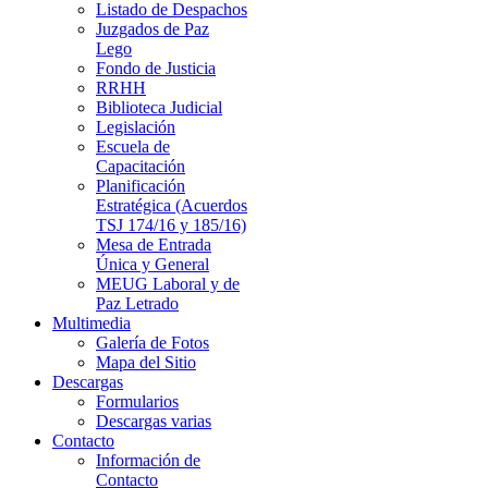
Listado de Despachos
Juzgados de Paz
Lego
Fondo de Justicia
RRHH
Biblioteca Judicial
Legislación
Escuela de
Capacitación
Planificación
Estratégica (Acuerdos
TSJ 174/16 y 185/16)
Mesa de Entrada
Única y General
MEUG Laboral y de
Paz Letrado
Multimedia
Galería de Fotos
Mapa del Sitio
Descargas
Formularios
Descargas varias
Contacto
Información de
Contacto